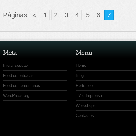
Páginas:
«
1
2
3
4
5
6
7
Iniciar sessão
Home
Feed de entradas
Blog
Feed de comentários
Portefólio
WordPress.org
TV e Imprensa
Workshops
Contactos