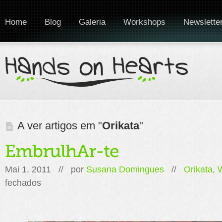
Home
Blog
Galeria
Workshops
Newslette
A ver artigos em "
Orikata
"
Mai 1, 2011 // por
Susana Domingues
//
Orikata
,
em
fechados
EmbrulhAr-
te