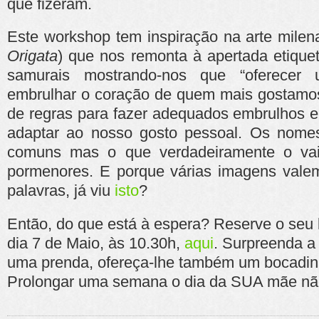
que fizeram.
Este workshop tem inspiração na arte mile
Origata
) que nos remonta à apertada etique
samurais mostrando-nos que “oferece
embrulhar o coração de quem mais gostam
de regras para fazer adequados embrulhos e 
adaptar ao nosso gosto pessoal. Os nome
comuns mas o que verdadeiramente o vai
pormenores. E porque várias imagens valem
palavras, já viu
isto
?
Então, do que está à espera? Reserve o seu 
dia 7 de Maio, às 10.30h,
aqui
. Surpreenda a
uma prenda, ofereça-lhe também um bocadin
Prolongar uma semana o dia da SUA mãe não