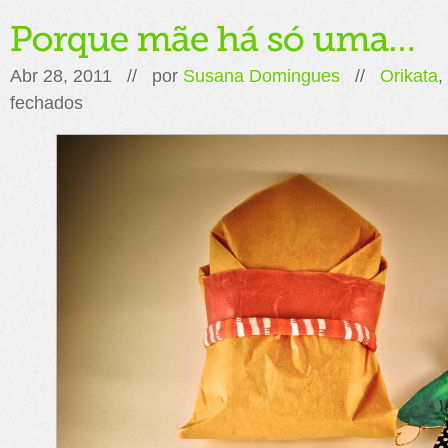
Abr 28, 2011 // por
Susana Domingues
//
Orikata
,
em
fechados
Porque
mãe
há
só
uma…