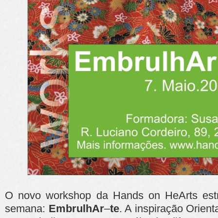
O novo workshop da Hands on HeArts estr
semana:
EmbrulhAr
–
te
. A inspiração Orien