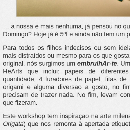
… a nossa e mais nenhuma, já pensou no que
Domingo? Hoje já é 5ªf e ainda não tem um 
Para todos os filhos indecisos ou sem ide
mais distraídos ou mesmo para os que gosta
original, nós surgimos um
embrulhAr-te
. Um
HeArts que inclui: papeis de diferente
quantidade, 4 furadores de papel, fitas de 
origami e alguma diversão a gosto, no fim
precisam de trazer nada. No fim, levam con
que fizeram.
Este workshop tem inspiração na arte mile
Origata
) que nos remonta à apertada etique