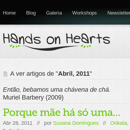
Home
Blog
Galeria
Workshops
Newslette
A ver artigos de "
Abril, 2011
"
Então, bebamos uma chávena de chá.
Muriel Barbery (2009)
Abr 28, 2011 // por
Susana Domingues
//
Orikata
,
em