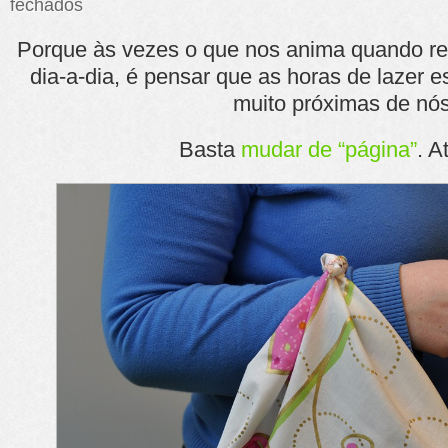
fechados
Newsletter
Hand
Porque às vezes o que nos anima quando r
on
HeArts
dia-a-dia, é pensar que as horas de lazer
muito próximas de nós
Basta
mudar de “página”
. A