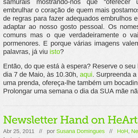
samurais mostrando-nos que “oferece
embrulhar o coração de quem mais gostam
de regras para fazer adequados embrulhos e 
adaptar ao nosso gosto pessoal. Os nome
comuns mas o que verdadeiramente o vai
pormenores. E porque várias imagens valem
palavras, já viu
isto
?
Então, do que está à espera? Reserve o seu 
dia 7 de Maio, às 10.30h,
aqui
. Surpreenda a
uma prenda, ofereça-lhe também um bocadin
Prolongar uma semana o dia da SUA mãe não
Abr 25, 2011 // por
Susana Domingues
//
HoH
,
Ne
em