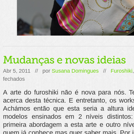
Abr 5, 2011 // por
Susana Domingues
//
Furoshiki
em
fechados
Mudanças
e
A arte do furoshiki não é nova para nós. T
novas
ideias
acerca desta técnica. E entretanto, os wo
Achámos então que esta seria a altura ide
modelos ensinados em 2 níveis distinto
primeira abordagem a esta arte e outro nív
quem já conhece mas quer saber mais. Por is