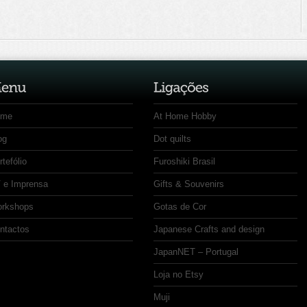
ome
At Home Hobby
og
Dot quilts
rtefólio
Furoshiki Brasil
 e Imprensa
Gifts & Souvenirs
rkshops
Gotas de Cor
ntactos
Japanese Crafts and design
JapanNET – Portugal
Loja no Etsy
Muji