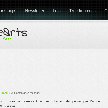
orkshops
Newsletter
Loja
TV e Imprensa
C
em
Furoshiki
//
Comentários fechados
Malas
o. Porque nem sempre é fácil encontrar A mala que se quer. Porque
olha a sua.