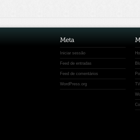
Iniciar sessão
H
Feed de entradas
Bl
Feed de comentários
Po
WordPress.org
TV
Wo
Co