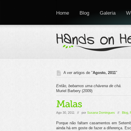
Home
Blog
Galeria
W
A ver artigos de "
Agosto, 2011
"
Então, bebamos uma chávena de chá.
Muriel Barbery (2009)
Ago 30, 2011 // por
Susana Domingues
//
Blog
,
Porque não faltam casamentos em Setembr
ainda há em goste de fazer a diferença. Esc