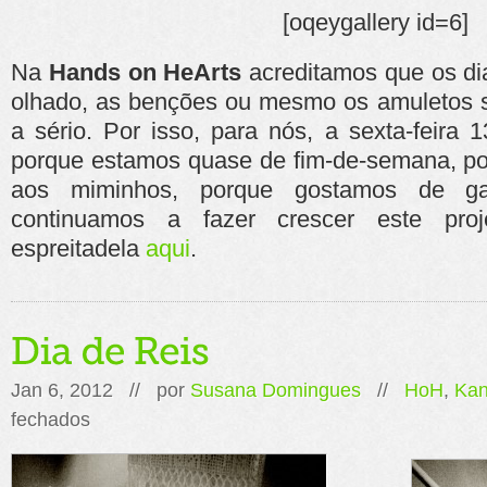
[oqeygallery id=6]
Na
Hands on HeArts
acreditamos que os dia
olhado, as benções ou mesmo os amuletos s
a sério. Por isso, para nós, a sexta-feira
porque estamos quase de fim-de-semana, po
aos miminhos, porque gostamos de ga
continuamos a fazer crescer este pro
espreitadela
aqui
.
Jan 6, 2012 // por
Susana Domingues
//
HoH
,
Kan
em
fechados
Dia
de
Reis