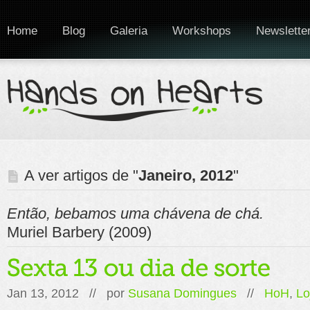
Home
Blog
Galeria
Workshops
Newslette
A ver artigos de "
Janeiro, 2012
"
Então, bebamos uma chávena de chá.
Muriel Barbery (2009)
Jan 13, 2012 // por
Susana Domingues
//
HoH
,
Lo