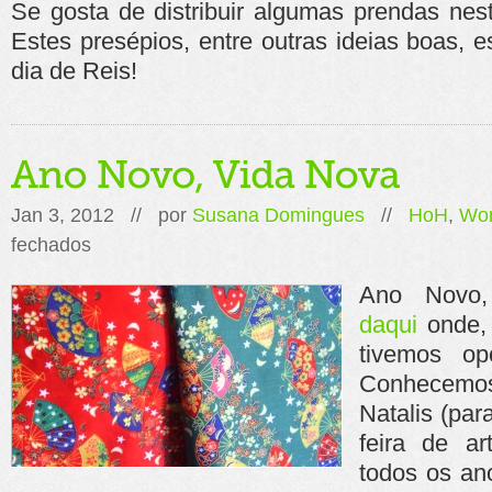
Se gosta de distribuir algumas prendas nes
Estes presépios, entre outras ideias boas, 
dia de Reis!
Jan 3, 2012 // por
Susana Domingues
//
HoH
,
Wor
em
fechados
Ano
Novo,
Ano Novo,
Vida
Nova
daqui
onde, 
tivemos op
Conhecem
Natalis (pa
feira de a
todos os an