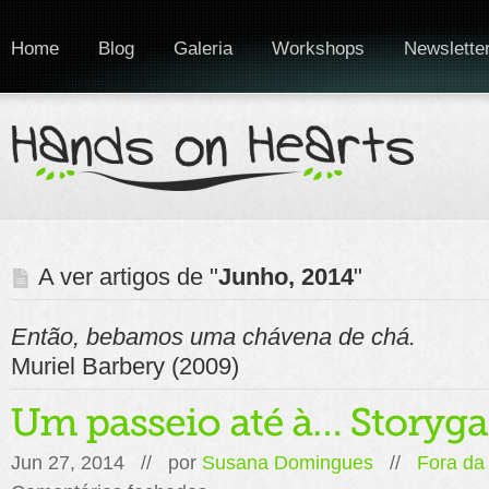
Home
Blog
Galeria
Workshops
Newslette
A ver artigos de "
Junho, 2014
"
Então, bebamos uma chávena de chá.
Muriel Barbery (2009)
Jun 27, 2014 // por
Susana Domingues
//
Fora da
em