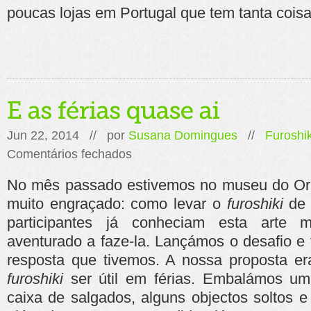
poucas lojas em Portugal que tem tanta cois
Jun 22, 2014 // por
Susana Domingues
//
Furoshik
em
Comentários fechados
E
as
No mês passado estivemos no museu do O
férias
quase
muito engraçado: como levar o
furoshiki
de 
ai
participantes já conheciam esta arte
aventurado a faze-la. Lançámos o desafio e
resposta que tivemos. A nossa proposta e
furoshiki
ser útil em férias. Embalámos um
caixa de salgados, alguns objectos soltos e