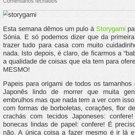
Comentários fechados
Um
passeio
até
à…
Storygami
Esta semana dêmos um pulo à
Storygami
pa
Sónia. E só podemos dizer que da primeira 
trazer tudo para casa com muito cuidadinh
nada. Isto depois, é claro, de ficarmos a “b
a qualidade de coisas que ela tem para ofer
MESMO!
Papeis para origami de todos os tamanhos e 
Japonês lindo de morrer que muita ge
embrulhos mas que nada tem a ver com isso:
com formas de borboletas, corações, flor de
crachás com tecidos Japoneses: confere!
bonecas lindas de papel: confere! É preci
não. A única coisa a fazer mesmo é ir lá 