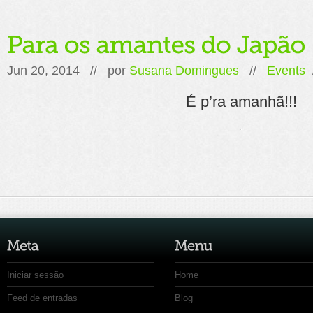
Jun 20, 2014 // por
Susana Domingues
//
Events
É p’ra amanhã!!!
Iniciar sessão
Home
Feed de entradas
Blog