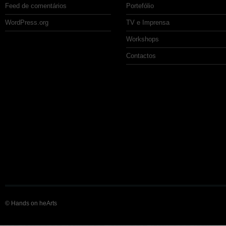
Feed de comentários
Portefólio
WordPress.org
TV e Imprensa
Workshops
Contactos
© Hands on heArts