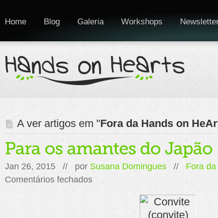
Home
Blog
Galeria
Workshops
Newslette
A ver artigos em "
Fora da Hands on HeAr
Jan 26, 2015 // por
Susana Domingues
//
Fora da
em
Comentários fechados
Para
os
amantes
do
Japão