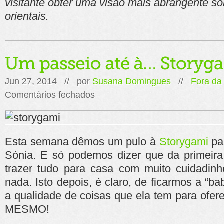
visitante obter uma visão mais abrangente so
orientais.
Jun 27, 2014 // por
Susana Domingues
//
Fora da
em
Comentários fechados
Um
passeio
até
à…
Storygami
Esta semana dêmos um pulo à
Storygami
pa
Sónia. E só podemos dizer que da primeira 
trazer tudo para casa com muito cuidadinh
nada. Isto depois, é claro, de ficarmos a “b
a qualidade de coisas que ela tem para ofer
MESMO!