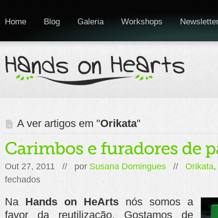
Home
Blog
Galeria
Workshops
Newslette
A ver artigos em "
Orikata
"
Out 27, 2011 // por
Susana Domingues
//
Orikata
em
fechados
Carimbos
e
Na
Hands on HeArts
nós somos a
furadores
de
favor da reutilização. Gostamos de
papel