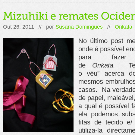
Out 26, 2011 // por
Susana Domingues
//
Orikata
No último post me
onde é possível enc
para fazer
de
Orikata.
Term
o véu” acerca d
mesmos embrulho
casos. Na verdade
de papel, maleável
a qual é possível 
ela podemos subst
fitas de tecido e
utiliza-la directam