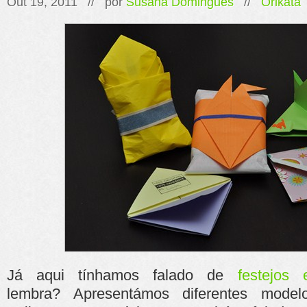
Out 19, 2011 // por
Susana Domingues
//
Orikata
Já aqui tínhamos falado de
festejos
lembra? Apresentámos diferentes model