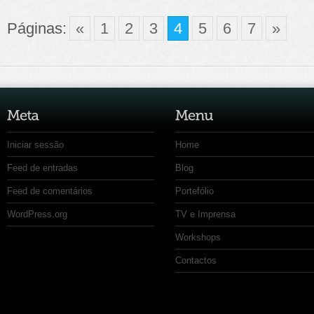
Páginas:
«
1
2
3
4
5
6
7
»
Iniciar sessão
Home
Feed de entradas
Blog
Feed de comentários
Portefólio
WordPress.org
TV e Imprensa
Workshops
Contactos