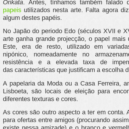
Orikata
. Antes, tínhamos também falado
papeis
utilizados nesta arte. Falta agora di
algum destes papéis.
No Japão do periodo Edo (séculos XVII e XVI
arte ganha grande projecção, o papel mais u
Este, era de resto, utilizado em variad
nipónico, nomeadamente no armazena
resistência e a elevada taxa de imper
das características que justificam a escolha 
A papelaria da Moda ou a Casa Ferreira, a
Lisboeta, são locais de eleição para enco
diferentes texturas e cores.
As cores são outro aspecto a ter em conta. A
para ofertas entre amigos (procurando assim 
existe nessa amizade) e o branco e vermel