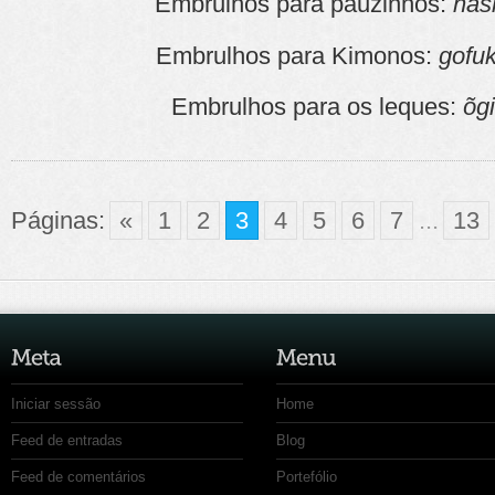
Embrulhos para pauzinhos:
has
Embrulhos para Kimonos:
gofuk
Embrulhos para os leques:
õgi
Páginas:
«
1
2
3
4
5
6
7
...
13
Iniciar sessão
Home
Feed de entradas
Blog
Feed de comentários
Portefólio