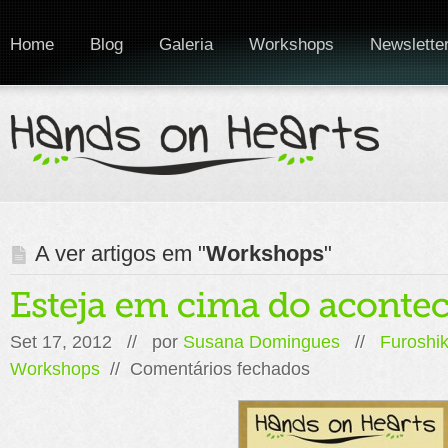
Home
Blog
Galeria
Workshops
Newslette
A ver artigos em "
Workshops
"
Set 17, 2012 // por
Susana Domingues
//
Furoshik
em
Workshops
//
Comentários fechados
Esteja
em
cima
do
acontecimento