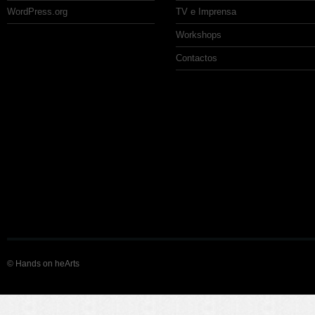
WordPress.org
TV e Imprensa
Workshops
Contactos
© Hands on heArts