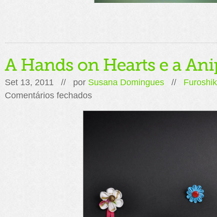
Set 13, 2011 // por
Susana Domingues
//
Furoshik
em
Comentários fechados
A
Hands
on
Hearts
e
a
Anipop