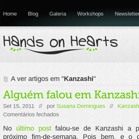
Home
Blog
Galeria
Workshops
Newslette
A ver artigos em "
Kanzashi
"
Set 15, 2011 // por
Susana Domingues
//
Kanzash
em
Comentários fechados
Alguém
falou
No
último post
falou-se de Kanzashi a p
em
Kanzashi?
próximo fim-de-semana. Pois bem, e o