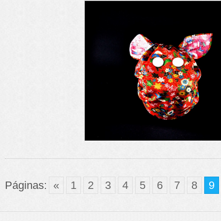
Páginas:
«
1
2
3
4
5
6
7
8
9