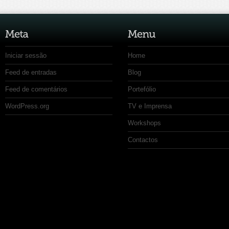
Iniciar sessão
Home
Feed de entradas
Blog
Feed de comentários
Portefólio
WordPress.org
TV e Imprensa
Workshops
Contactos