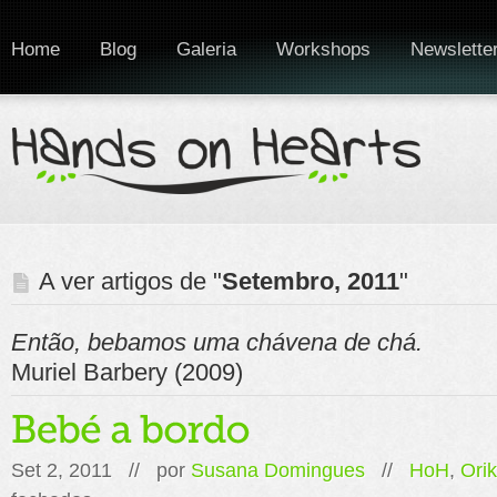
Home
Blog
Galeria
Workshops
Newslette
A ver artigos de "
Setembro, 2011
"
Então, bebamos uma chávena de chá.
Muriel Barbery (2009)
Set 2, 2011 // por
Susana Domingues
//
HoH
,
Ori
em