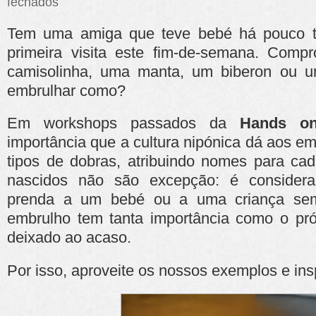
fechados
Bebé
a
Tem uma amiga que teve bebé há pouco te
bordo
primeira visita este fim-de-semana. Com
camisolinha, uma manta, um biberon ou u
embrulhar como?
Em workshops passados da
Hands on
importância que a cultura nipónica dá aos em
tipos de dobras, atribuindo nomes para c
nascidos não são excepção: é consider
prenda a um bebé ou a uma criança sem
embrulho tem tanta importância como o pró
deixado ao acaso.
Por isso, aproveite os nossos exemplos e ins