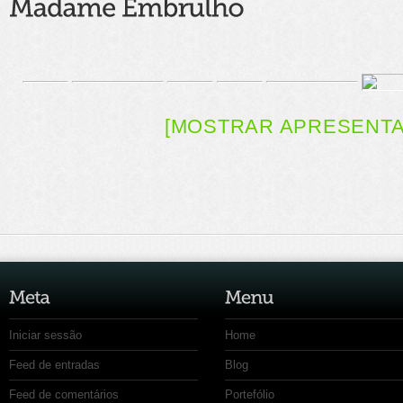
[MOSTRAR APRESENT
Iniciar sessão
Home
Feed de entradas
Blog
Feed de comentários
Portefólio