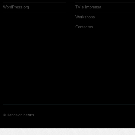
WordPress.org
TV e Imprensa
Workshops
Contactos
© Hands on heArts